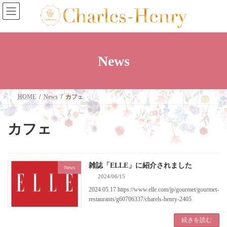
コ
ナ
ン
ビ
テ
ゲ
ン
ー
ツ
シ
へ
ョ
News
ス
ン
キ
に
ッ
移
プ
動
HOME
News
カフェ
カフェ
雑誌「ELLE」に紹介されました
News
2024/06/15
2024.05.17 https://www.elle.com/jp/gourmet/gourmet-
restaurants/g60706337/charels-henry-2405
続きを読む